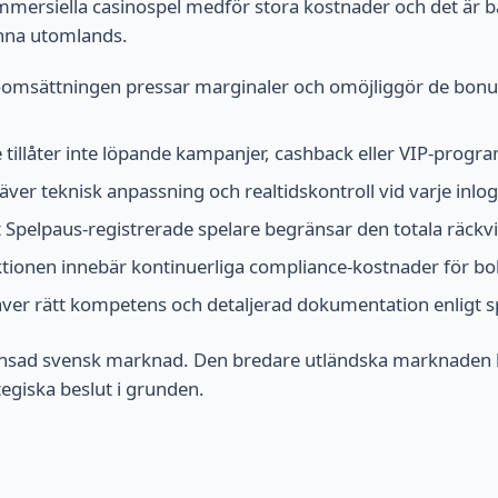
ommersiella casinospel medför stora kostnader och det är 
anna utomlands.
toomsättningen pressar marginaler och omöjliggör de bon
tillåter inte löpande kampanjer, cashback eller VIP-program 
äver teknisk anpassning och realtidskontroll vid varje inlo
Spelpaus-registrerade spelare begränsar den totala räckv
ktionen innebär kontinuerliga compliance-kostnader för bo
ver rätt kompetens och detaljerad dokumentation enligt s
änsad svensk marknad. Den bredare utländska marknaden l
egiska beslut i grunden.