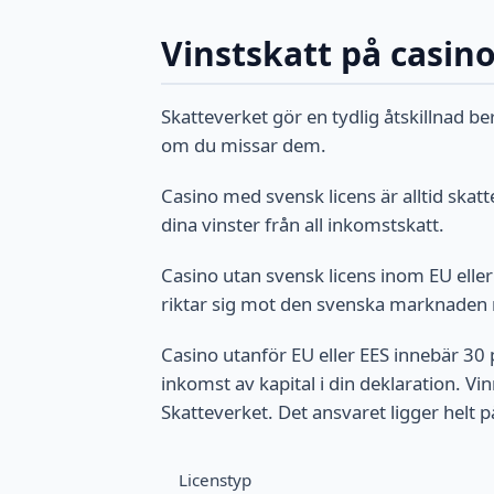
Vinstskatt på casin
Skatteverket gör en tydlig åtskillnad ber
om du missar dem.
Casino med svensk licens är alltid skatt
dina vinster från all inkomstskatt.
Casino utan svensk licens inom EU eller E
riktar sig mot den svenska marknaden 
Casino utanför EU eller EES innebär 30 
inkomst av kapital i din deklaration. Vi
Skatteverket. Det ansvaret ligger helt p
Licenstyp