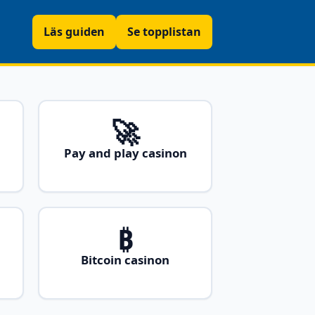
Läs guiden
Se topplistan
🚀
Pay and play casinon
₿
Bitcoin casinon