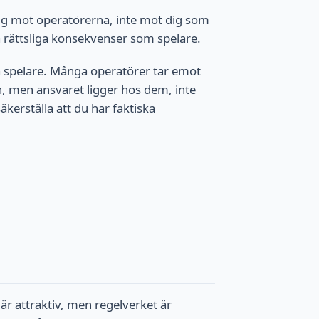
 sig mot operatörerna, inte mot dig som
ga rättsliga konsekvenser som spelare.
ka spelare. Många operatörer tar emot
n, men ansvaret ligger hos dem, inte
kerställa att du har faktiska
r attraktiv, men regelverket är