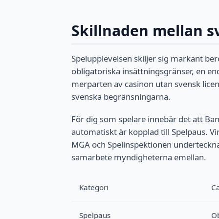
Skillnaden mellan s
Spelupplevelsen skiljer sig markant ber
obligatoriska insättningsgränser, en e
merparten av casinon utan svensk licens
svenska begränsningarna.
För dig som spelare innebär det att Bank
automatiskt är kopplad till Spelpaus. V
MGA och Spelinspektionen undertecknade
samarbete myndigheterna emellan.
Kategori
Ca
Spelpaus
Ob