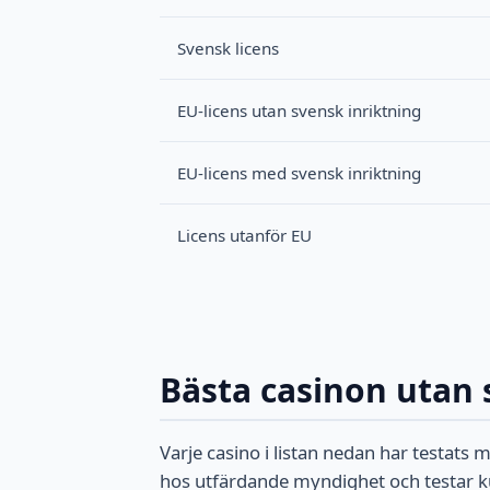
Svensk licens
EU-licens utan svensk inriktning
EU-licens med svensk inriktning
Licens utanför EU
Bästa casinon utan 
Varje casino i listan nedan har testats m
hos utfärdande myndighet och testar k